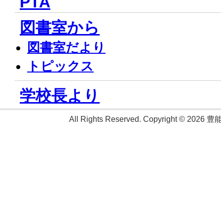
PTA
図書室から
図書室だより
トピックス
学校長より
All Rights Reserved. Copyright © 2