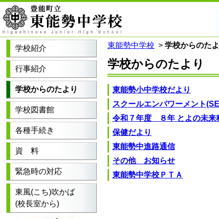
東能勢中学校
>
学校からのた
学校紹介
学校からのたより
行事紹介
学校からのたより
東能勢小中学校だより
スクールエンパワーメント(SE
学校図書館
令和７年度 ８年 とよの未
各種手続き
保健だより
東能勢中進路通信
資 料
その他 お知らせ
緊急時の対応
東能勢中学校ＰＴＡ
東風(こち)吹かば
(校長室から)