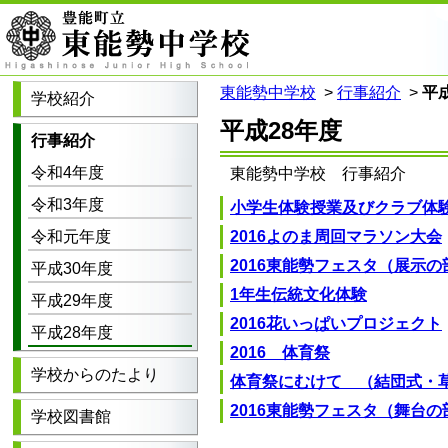
東能勢中学校
>
行事紹介
>
平
学校紹介
平成28年度
行事紹介
令和4年度
東能勢中学校 行事紹介
令和3年度
小学生体験授業及びクラブ体
令和元年度
2016よのま周回マラソン大会
2016東能勢フェスタ（展示の
平成30年度
1年生伝統文化体験
平成29年度
2016花いっぱいプロジェクト
平成28年度
2016 体育祭
学校からのたより
体育祭にむけて （結団式・
2016東能勢フェスタ（舞台の
学校図書館