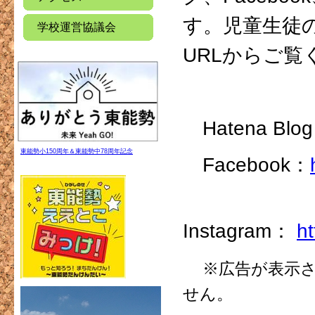
す。児童生徒
学校運営協議会
URLからご覧
Hatena Blo
東能勢小150周年＆東能勢中78周年記念
Facebook：
Instagram：
h
※広告が表示
せん。