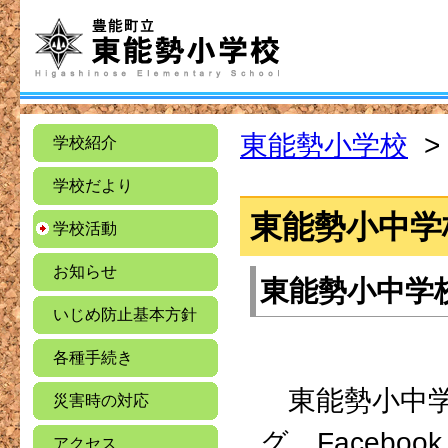
東能勢小学校
>
学校紹介
学校だより
東能勢小中学
学校活動
お知らせ
東能勢小中学
いじめ防止基本方針
各種手続き
東能勢小中学
災害時の対応
グ、Facebo
アクセス