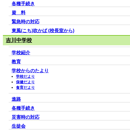
各種手続き
資 料
緊急時の対応
東風(こち)吹かば (校長室から)
吉川中学校
学校紹介
教育
学校からのたより
学校だより
保健だより
食育だより
進路
各種手続き
災害時の対応
生徒会