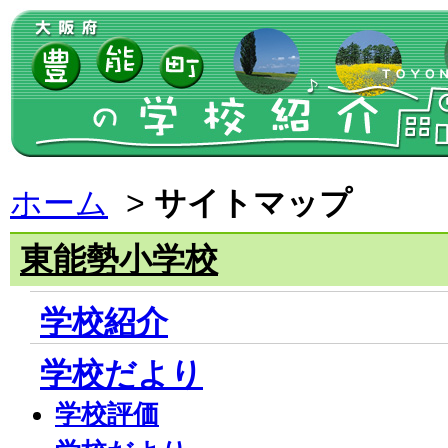
ホーム
>
サイトマップ
東能勢小学校
学校紹介
学校だより
学校評価