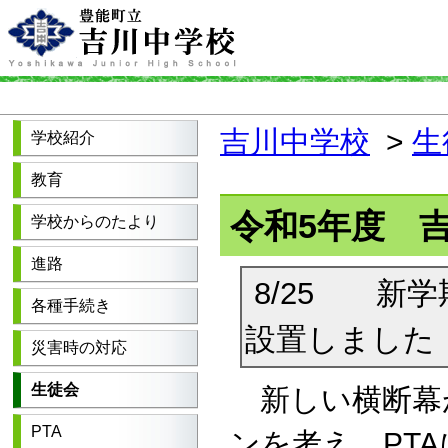
吉川中学校
>
生
学校紹介
教育
令和5年度 
学校からのたより
進路
8/25 新
各種手続き
設置しました
災害時の対応
生徒会
新しい横断幕
PTA
ンを考え、
PTA