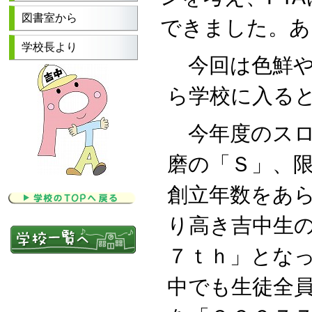
図書室から
できました。あ
学校長より
今回は色鮮や
ら学校に入る
今年度のスロ
磨の「Ｓ」、
創立年数をあ
り高き吉中生
７ｔｈ」とな
中でも生徒全