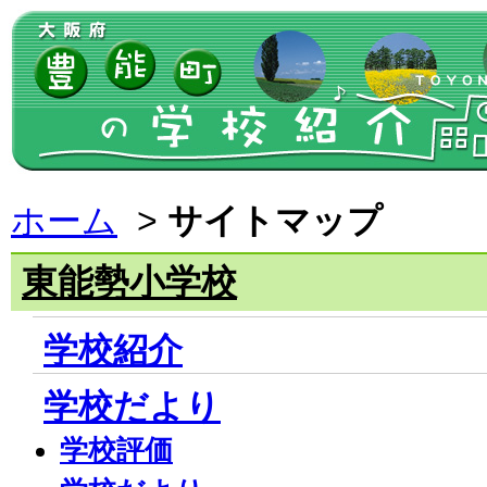
ホーム
>
サイトマップ
東能勢小学校
学校紹介
学校だより
学校評価